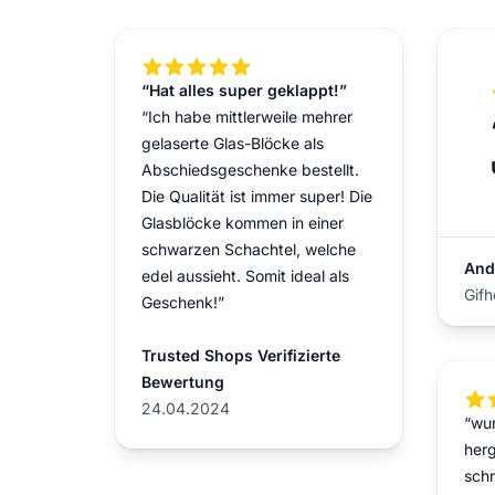
5 out of 5 stars
“Hat alles super geklappt!”
“Ich habe mittlerweile mehrer
gelaserte Glas-Blöcke als
Abschiedsgeschenke bestellt.
Die Qualität ist immer super! Die
Glasblöcke kommen in einer
schwarzen Schachtel, welche
And
edel aussieht. Somit ideal als
Gifh
Geschenk!”
Trusted Shops Verifizierte
Bewertung
5 ou
24.04.2024
“wu
herg
schn