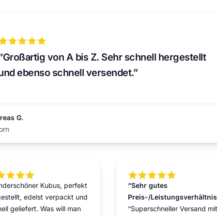
5 out of 5 stars
“Großartig von A bis Z. Sehr schnell hergestellt
und ebenso schnell versendet.”
reas G.
orn
t of 5 stars
5 out of 5 stars
nderschöner Kubus, perfekt
“Sehr gutes
estellt, edelst verpackt und
Preis-/Leistungsverhältnis
ell geliefert. Was will man
“Superschneller Versand mi