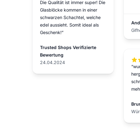
Die Qualität ist immer super! Die
Glasblöcke kommen in einer
schwarzen Schachtel, welche
And
edel aussieht. Somit ideal als
Gifh
Geschenk!”
Trusted Shops Verifizierte
Bewertung
5 ou
24.04.2024
“wu
herg
schn
meh
Bru
Wür