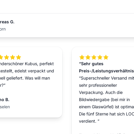
reas G.
orn
t of 5 stars
5 out of 5 stars
nderschöner Kubus, perfekt
“Sehr gutes
estellt, edelst verpackt und
Preis-/Leistungsverhältnis
ell geliefert. Was will man
“Superschneller Versand mi
r?”
sehr professioneller
Verpackung. Auch die
no B.
Bildwiedergabe (bei mir in
selen
einem Glaswürfel) ist optima
Die fünf Sterne hat sich LO
verdient. ”