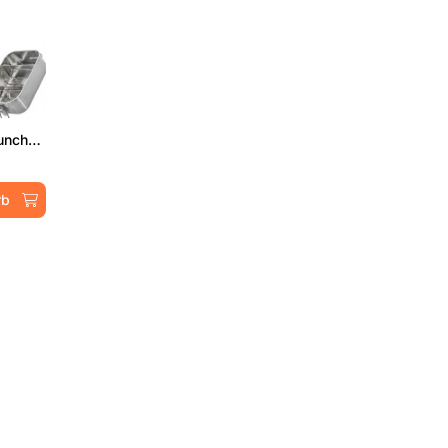
Trennsteg für 1200ml Edelstahl Lunchbox
rb