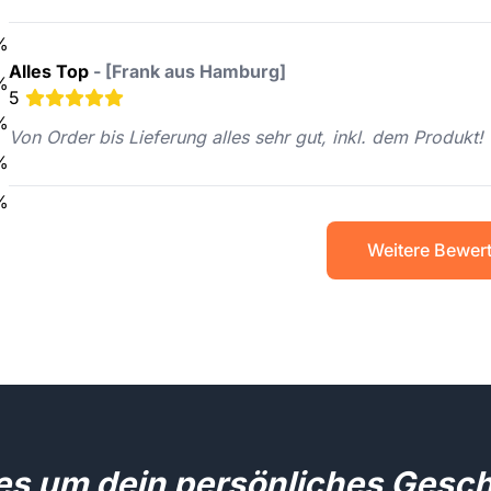
%
Alles Top
-
[Frank aus Hamburg]
%
5
%
Von Order bis Lieferung alles sehr gut, inkl. dem Produkt!
%
%
Weitere Bewer
les um dein persönliches Gesc