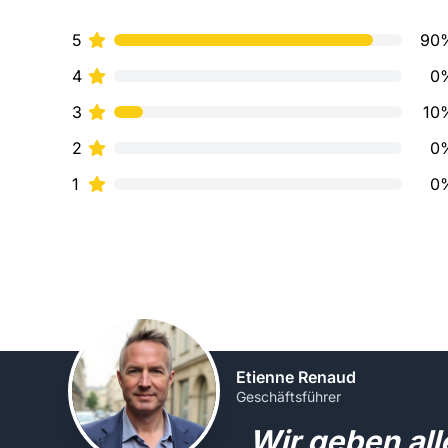
5
90
4
0
3
10
2
0
1
0
Etienne Renaud
Geschäftsführer
„Wir geben al