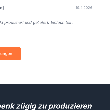
in]
19.4.2026
 produziert und geliefert. Einfach toll .
tungen
henk zügig zu produzieren