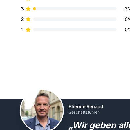
3
3
2
0
1
0
Etienne Renaud
Geschäftsführer
„Wir geben al