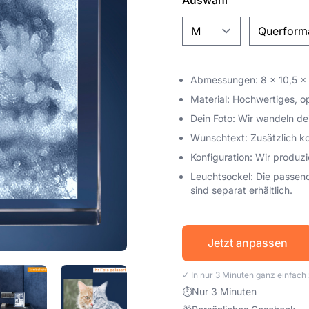
Auswahl
Abmessungen: 8 x 10,5 x 
Material: Hochwertiges, o
Dein Foto: Wir wandeln de
Wunschtext: Zusätzlich ko
Konfiguration: Wir produzi
Leuchtsockel: Die passend
sind separat erhältlich.
Jetzt anpassen
✓ In nur 3 Minuten ganz einfac
⏱
Nur 3 Minuten