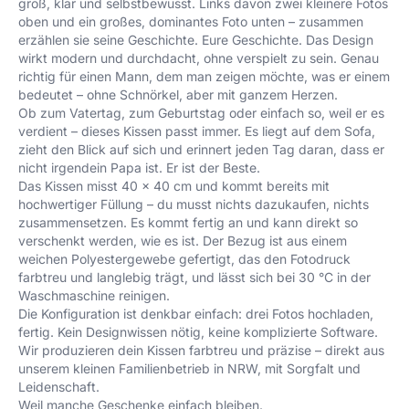
groß, klar und selbstbewusst. Links davon zwei kleinere Fotos
oben und ein großes, dominantes Foto unten – zusammen
erzählen sie seine Geschichte. Eure Geschichte. Das Design
wirkt modern und durchdacht, ohne verspielt zu sein. Genau
richtig für einen Mann, dem man zeigen möchte, was er einem
bedeutet – ohne Schnörkel, aber mit ganzem Herzen.
Ob zum Vatertag, zum Geburtstag oder einfach so, weil er es
verdient – dieses Kissen passt immer. Es liegt auf dem Sofa,
zieht den Blick auf sich und erinnert jeden Tag daran, dass er
nicht irgendein Papa ist. Er ist der Beste.
Das Kissen misst 40 × 40 cm und kommt bereits mit
hochwertiger Füllung – du musst nichts dazukaufen, nichts
zusammensetzen. Es kommt fertig an und kann direkt so
verschenkt werden, wie es ist. Der Bezug ist aus einem
weichen Polyestergewebe gefertigt, das den Fotodruck
farbtreu und langlebig trägt, und lässt sich bei 30 °C in der
Waschmaschine reinigen.
Die Konfiguration ist denkbar einfach: drei Fotos hochladen,
fertig. Kein Designwissen nötig, keine komplizierte Software.
Wir produzieren dein Kissen farbtreu und präzise – direkt aus
unserem kleinen Familienbetrieb in NRW, mit Sorgfalt und
Leidenschaft.
Weil manche Geschenke einfach bleiben.