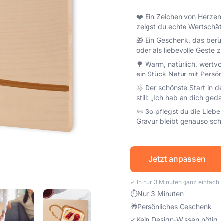
❤️ Ein Zeichen von Herzen
zeigst du echte Wertschä
🎁 Ein Geschenk, das berüh
oder als liebevolle Geste
🌳 Warm, natürlich, wertvo
ein Stück Natur mit Persön
🌞 Der schönste Start in d
still: „Ich hab an dich ged
🧼 So pflegst du die Liebe
Gravur bleibt genauso sch
Jetzt anpassen
✓ In nur 3 Minuten ganz einfac
⏱
Nur 3 Minuten
🎁
Persönliches Geschenk
✓
Kein Design-Wissen nötig