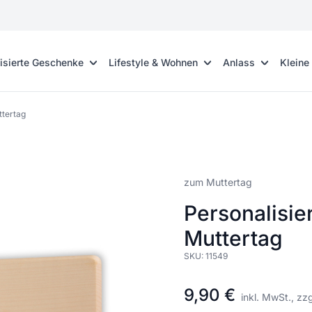
isierte Geschenke
Lifestyle & Wohnen
Anlass
Kleine
ttertag
zum Muttertag
Personalisie
Muttertag
SKU:
11549
9,90 €
inkl. MwSt., zz