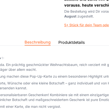
vorauss. heute verschi
Die Bestellung wird Dir vor
August
zugestellt.
5+ Stück für dein Team ode
Beschreibung
Produktdetails
🎄✨
ht er da. Ein prächtig geschmückter Weihnachtsbaum, reich verziert m
räger über allem wacht.
beitung machen diese Pop-Up-Karte zu einem besonderen Highlight un
orte, Wünsche oder eine kleine Botschaft – ganz individuell und von
versenden kannst.
rsonalisierbaren Geschenken! Kombiniere sie mit einem einzigartigen,
sönlicher Botschaft und maßgeschneidertem Geschenk ist pure Emot
t einer Karte, die man nicht vergisst.