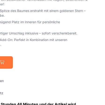
er!
Spitze des Baumes erstrahlt mit einem goldenen Stern –
be.
ügend Platz im Inneren für persönliche
iger Umschlag inklusive – sofort verschenkbereit.
Add-On: Perfekt in Kombination mit unseren
.
gen
tz
 Stunden 46 Minuten
und der Artikel wird