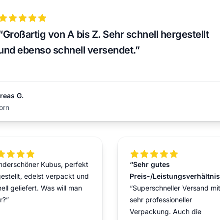
5 out of 5 stars
“Großartig von A bis Z. Sehr schnell hergestellt
und ebenso schnell versendet.”
reas G.
orn
t of 5 stars
5 out of 5 stars
nderschöner Kubus, perfekt
“Sehr gutes
estellt, edelst verpackt und
Preis-/Leistungsverhältnis
ell geliefert. Was will man
“Superschneller Versand mi
r?”
sehr professioneller
Verpackung. Auch die