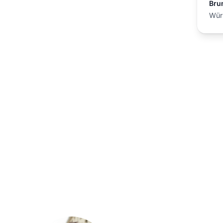
Bru
Wür