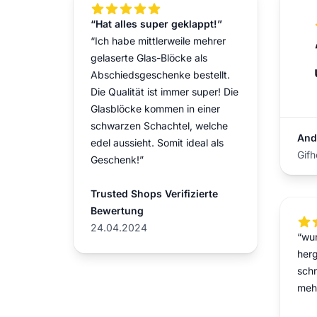
5 out of 5 stars
“Hat alles super geklappt!”
“Ich habe mittlerweile mehrer
gelaserte Glas-Blöcke als
Abschiedsgeschenke bestellt.
Die Qualität ist immer super! Die
Glasblöcke kommen in einer
schwarzen Schachtel, welche
And
edel aussieht. Somit ideal als
Gifh
Geschenk!”
Trusted Shops Verifizierte
Bewertung
5 ou
24.04.2024
“wu
herg
schn
meh